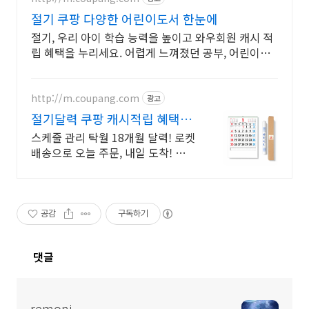
절기 쿠팡 다양한 어린이도서 한눈에
절기, 우리 아이 학습 능력을 높이고 와우회원 캐시 적
립 혜택을 누리세요. 어렵게 느껴졌던 공부, 어린이도
서, 재미있게 시작해 학습 습관을 길러주세요.
http://m.coupang.com
광고
절기달력 쿠팡 캐시적립 혜택까
지
스케줄 관리 탁월 18개월 달력! 로켓
배송으로 오늘 주문, 내일 도착! 크
고 시원한 글씨와 음력표시! 종이 질
까지 우수해 부모님도 만족!
공감
구독하기
댓글
remoni